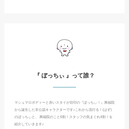
『 ぼっちぃ 』って誰？
マシュマロボディーと赤いスタイが目印の『ぼっちぃ！』興福院
から誕生した非公認キャラクターです♪これから流行る！(はず)
のぼっちぃと、 興福院のこと6割！スタッフの気まぐれ4割！を
紹介していきます♪