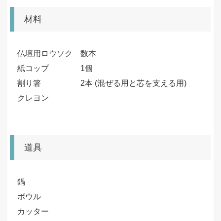
材料
仏壇用ロウソク 数本
紙コップ 1個
割り箸 2本 (混ぜる用と芯を支える用)
クレヨン
道具
鍋
ボウル
カッター