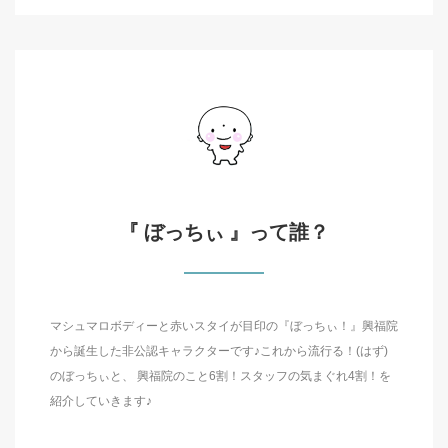
『 ぼっちぃ 』って誰？
マシュマロボディーと赤いスタイが目印の『ぼっちぃ！』興福院
から誕生した非公認キャラクターです♪これから流行る！(はず)
のぼっちぃと、 興福院のこと6割！スタッフの気まぐれ4割！を
紹介していきます♪