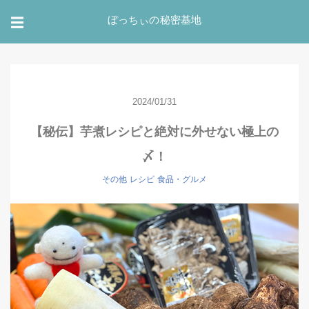
ぼっちぃの秘密基地
☰
2024/01/31
【秘伝】芋煮レシピと絶対に外せない極上の
〆！
その他
レシピ
食品・グルメ