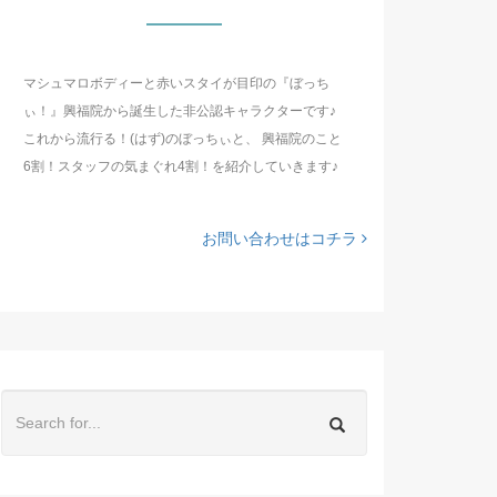
マシュマロボディーと赤いスタイが目印の『ぼっち
ぃ！』興福院から誕生した非公認キャラクターです♪
これから流行る！(はず)のぼっちぃと、 興福院のこと
6割！スタッフの気まぐれ4割！を紹介していきます♪
お問い合わせはコチラ