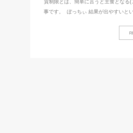
質制限とは、簡単に言うと主食となる(
事です。 ぼっちぃ 結果が出やすいと
R