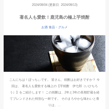
2024/08/04
(更新日: 2024/08/13)
著名人も愛飲！鹿児島の極上芋焼酎
お酒
食品・グルメ
こんにちは！ぼっちぃです。 皆さん、焼酎はお好きですか？ 今
回は、 著名人も愛飲する極上の【芋焼酎 伊七郎（いひちろ
う）】をご紹介します！ この焼酎は、2年と3年の長期貯蔵を経
てブレンドされた特別な一杯です。 そのまろやかな味わいと香
りは、…