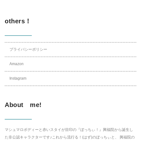
others！
プライバシーポリシー
Amazon
Instagram
About me!
マシュマロボディーと赤いスタイが目印の『ぼっちぃ！』興福院から誕生し
た非公認キャラクターです♪これから流行る！(はず)のぼっちぃと、 興福院の