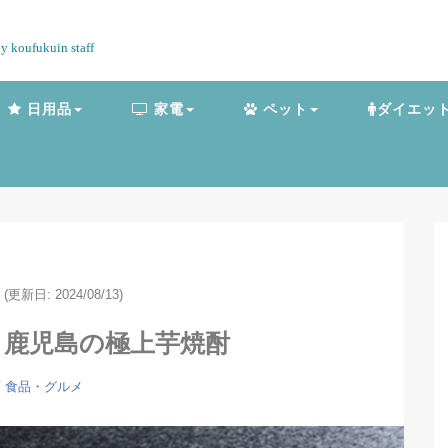
by koufukuin staff
日用品
家電
ペット
ダイエッ
(更新日: 2024/08/13)
！鹿児島の極上芋焼酎
酒
食品・グルメ