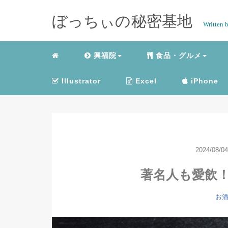
ぼっちぃの秘密基地
Written 
興福院
食品・グルメ
Illustrator
Excel
iPhone
2024/08/04
著名人も愛飲
お