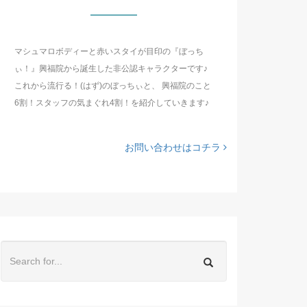
マシュマロボディーと赤いスタイが目印の『ぼっち
ぃ！』興福院から誕生した非公認キャラクターです♪
これから流行る！(はず)のぼっちぃと、 興福院のこと
6割！スタッフの気まぐれ4割！を紹介していきます♪
お問い合わせはコチラ