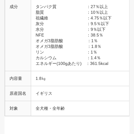
成分
タンパク質 ：27％以上
脂質 ：10％以上
祖繊維 ：4.75％以下
灰分 ：9.5％以下
水分 ：9％以下
NFE ：38.5％
オメガ3脂肪酸 ：1％
オメガ3脂肪酸 ：1.8％
リン ：1％
カルシウム ：1.4％
エネルギー(100gあたり) ：361.5kcal
内容量
1.8㎏
原産国名
イギリス
対象
全犬種・全年齢