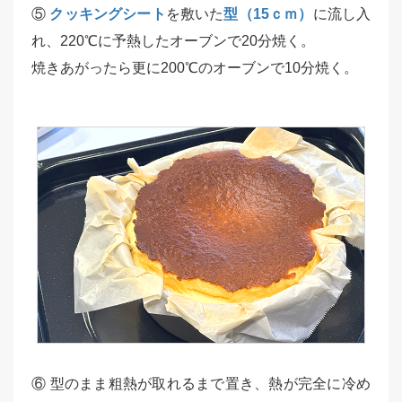
⑤
クッキングシート
を敷いた
型（15ｃｍ）
に流し入
れ、220℃に予熱したオーブンで20分焼く。
焼きあがったら更に200℃のオーブンで10分焼く。
⑥ 型のまま粗熱が取れるまで置き、熱が完全に冷め