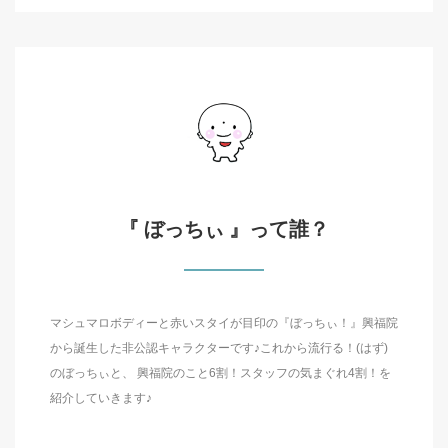
『 ぼっちぃ 』って誰？
マシュマロボディーと赤いスタイが目印の『ぼっちぃ！』興福院
から誕生した非公認キャラクターです♪これから流行る！(はず)
のぼっちぃと、 興福院のこと6割！スタッフの気まぐれ4割！を
紹介していきます♪