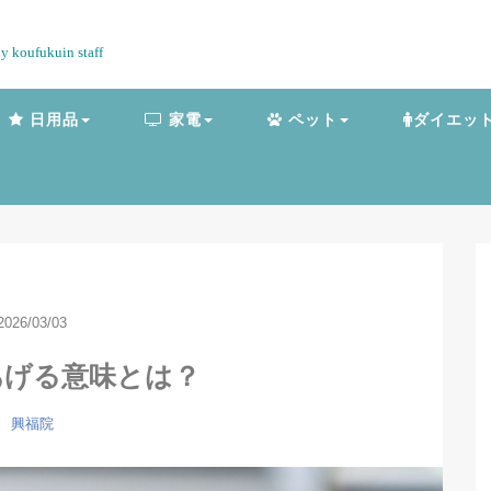
by koufukuin staff
日用品
家電
ペット
ダイエッ
2026/03/03
あげる意味とは？
興福院