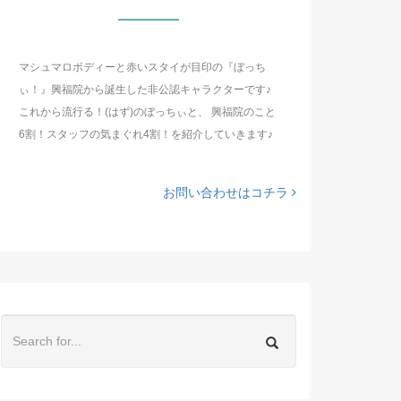
マシュマロボディーと赤いスタイが目印の『ぼっち
ぃ！』興福院から誕生した非公認キャラクターです♪
これから流行る！(はず)のぼっちぃと、 興福院のこと
6割！スタッフの気まぐれ4割！を紹介していきます♪
お問い合わせはコチラ