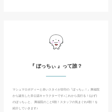
『 ぼっちぃ 』って誰？
マシュマロボディーと赤いスタイが目印の『ぼっちぃ！』興福院
から誕生した非公認キャラクターです♪これから流行る！(はず)
のぼっちぃと、 興福院のこと6割！スタッフの気まぐれ4割！を
紹介していきます♪