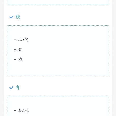
秋
ぶどう
梨
柿
冬
みかん