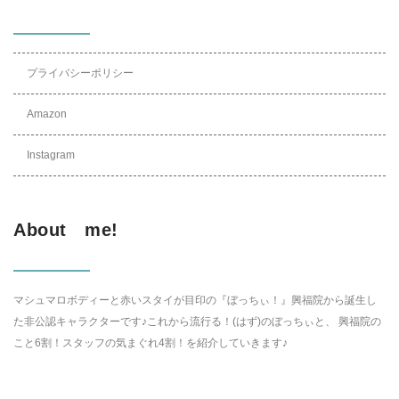
プライバシーポリシー
Amazon
Instagram
About me!
マシュマロボディーと赤いスタイが目印の『ぼっちぃ！』興福院から誕生し
た非公認キャラクターです♪これから流行る！(はず)のぼっちぃと、 興福院の
こと6割！スタッフの気まぐれ4割！を紹介していきます♪